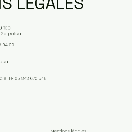
S LÉGALES
U
TECH
e Serpaton
6 04 09
rdon
cale : FR 65 843 670 548
Mentions légales